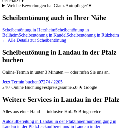
der Pfalz?
▼
Welche Bewertungen hat Glanz Autopflege?
▼
Scheibentönung
auch in Ihrer Nähe
Scheibentönung
in
Herxheim
Scheibentönung
in
Bellheim
Scheibentönung
in
Kandel
Scheibentönung
in
Rülzheim
← Alle Details zur
Scheibentönung
Scheibentönung
in
Landau in der Pfalz
buchen
Online-Termin in unter 3 Minuten — oder rufen Sie uns an.
Jetzt Termin buchen
07274 / 2205
24/7 Online Buchung
Festpreisgarantie
5.0 ★ Google
Weitere Services in
Landau in der Pfalz
Alles aus einer Hand — inklusive Hol- & Bringservice
Autoaufbereitung
in
Landau in der Pfalz
Innenraumreinigung
in
Landau in der Pfalz
Lackaufbereitung
in
Landau in der