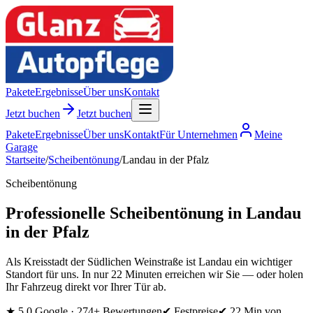
Pakete
Ergebnisse
Über uns
Kontakt
Jetzt buchen
Jetzt buchen
Pakete
Ergebnisse
Über uns
Kontakt
Für Unternehmen
Meine
Garage
Startseite
/
Scheibentönung
/
Landau in der Pfalz
Scheibentönung
Professionelle Scheibentönung in Landau
in der Pfalz
Als Kreisstadt der Südlichen Weinstraße ist Landau ein wichtiger
Standort für uns. In nur 22 Minuten erreichen wir Sie — oder holen
Ihr Fahrzeug direkt vor Ihrer Tür ab.
★
5,0 Google ·
274
+ Bewertungen
✔ Festpreise
✔
22 Min
von