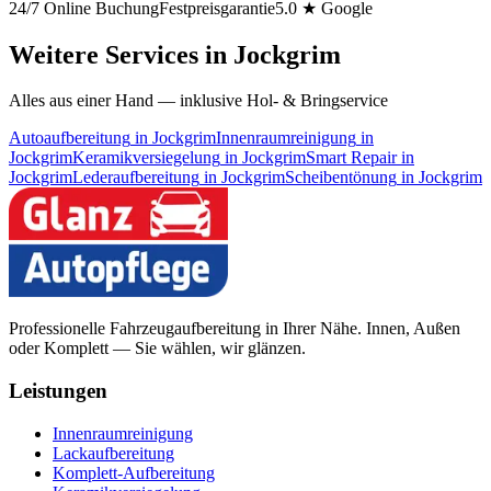
24/7 Online Buchung
Festpreisgarantie
5.0 ★ Google
Weitere Services in
Jockgrim
Alles aus einer Hand — inklusive Hol- & Bringservice
Autoaufbereitung
in
Jockgrim
Innenraumreinigung
in
Jockgrim
Keramikversiegelung
in
Jockgrim
Smart Repair
in
Jockgrim
Lederaufbereitung
in
Jockgrim
Scheibentönung
in
Jockgrim
Professionelle Fahrzeugaufbereitung in Ihrer Nähe. Innen, Außen
oder Komplett — Sie wählen, wir glänzen.
Leistungen
Innenraumreinigung
Lackaufbereitung
Komplett-Aufbereitung