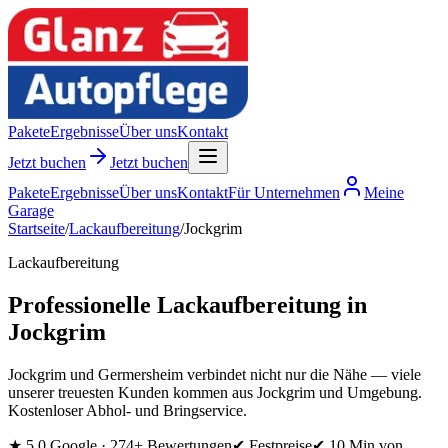
Pakete
Ergebnisse
Über uns
Kontakt
Jetzt buchen
Jetzt buchen
Pakete
Ergebnisse
Über uns
Kontakt
Für Unternehmen
Meine
Garage
Startseite
/
Lackaufbereitung
/
Jockgrim
Lackaufbereitung
Professionelle Lackaufbereitung in
Jockgrim
Jockgrim und Germersheim verbindet nicht nur die Nähe — viele
unserer treuesten Kunden kommen aus Jockgrim und Umgebung.
Kostenloser Abhol- und Bringservice.
★
5,0 Google ·
274
+ Bewertungen
✔ Festpreise
✔
10 Min
von