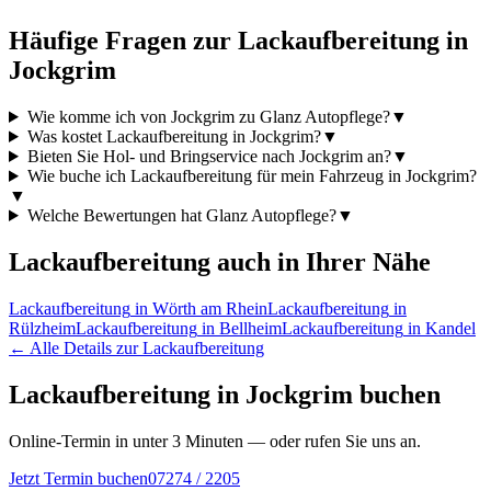
Häufige Fragen zur
Lackaufbereitung
in
Jockgrim
Wie komme ich von Jockgrim zu Glanz Autopflege?
▼
Was kostet Lackaufbereitung in Jockgrim?
▼
Bieten Sie Hol- und Bringservice nach Jockgrim an?
▼
Wie buche ich Lackaufbereitung für mein Fahrzeug in Jockgrim?
▼
Welche Bewertungen hat Glanz Autopflege?
▼
Lackaufbereitung
auch in Ihrer Nähe
Lackaufbereitung
in
Wörth am Rhein
Lackaufbereitung
in
Rülzheim
Lackaufbereitung
in
Bellheim
Lackaufbereitung
in
Kandel
← Alle Details zur
Lackaufbereitung
Lackaufbereitung
in
Jockgrim
buchen
Online-Termin in unter 3 Minuten — oder rufen Sie uns an.
Jetzt Termin buchen
07274 / 2205