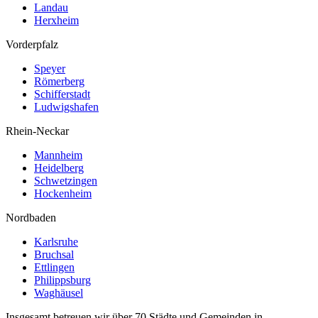
Landau
Herxheim
Vorderpfalz
Speyer
Römerberg
Schifferstadt
Ludwigshafen
Rhein-Neckar
Mannheim
Heidelberg
Schwetzingen
Hockenheim
Nordbaden
Karlsruhe
Bruchsal
Ettlingen
Philippsburg
Waghäusel
Insgesamt betreuen wir über
70
Städte und Gemeinden in