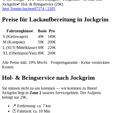
Jockgrim
✔ Hol- & Bringservice
(29€)
Jetzt Termin buchen
07274 / 2205
Preise für
Lackaufbereitung
in
Jockgrim
Fahrzeugklasse
Basis
Pro
S (Kleinwagen)
49
€
189
€
M (Kompakt)
59
€
209
€
L (SUV/Mittelklasse)
69
€
229
€
XL (Oberklasse/Van)
89
€
269
€
Alle Preise inkl. 19% MwSt. · Festpreisgarantie · Keine versteckten
Kosten
Hol- & Bringservice nach
Jockgrim
Sie müssen nicht zu uns kommen — wir kommen zu Ihnen!
Jockgrim
liegt in
Zone
2
unseres Servicegebiets.
Der Aufpreis
beträgt nur 29€.
📍 Entfernung: ca.
7 km
🕐 Fahrtzeit: ca.
10 Min