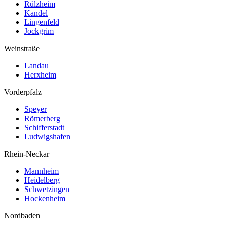
Rülzheim
Kandel
Lingenfeld
Jockgrim
Weinstraße
Landau
Herxheim
Vorderpfalz
Speyer
Römerberg
Schifferstadt
Ludwigshafen
Rhein-Neckar
Mannheim
Heidelberg
Schwetzingen
Hockenheim
Nordbaden