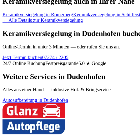
Keramikversiegelung
auch in Ihrer Nähe
Keramikversiegelung
in
Römerberg
Keramikversiegelung
in
Schiffers
← Alle Details zur
Keramikversiegelung
Keramikversiegelung
in
Dudenhofen
buch
Online-Termin in unter 3 Minuten — oder rufen Sie uns an.
Jetzt Termin buchen
07274 / 2205
24/7 Online Buchung
Festpreisgarantie
5.0 ★ Google
Weitere Services in
Dudenhofen
Alles aus einer Hand — inklusive Hol- & Bringservice
Autoaufbereitung
in
Dudenhofen