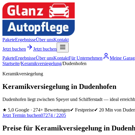
Pakete
Ergebnisse
Über uns
Kontakt
Jetzt buchen
Jetzt buchen
Pakete
Ergebnisse
Über uns
Kontakt
Für Unternehmen
Meine Garag
Startseite
/
Keramikversiegelung
/
Dudenhofen
Keramikversiegelung
Keramikversiegelung in Dudenhofen
Dudenhofen liegt zwischen Speyer und Schifferstadt — ideal erreichba
★
5,0 Google ·
274
+ Bewertungen
✔ Festpreise
✔
20 Min
von
Duden
Jetzt Termin buchen
07274 / 2205
Preise für
Keramikversiegelung
in
Dudenh