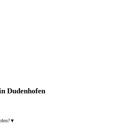
in
Dudenhofen
ofen?
▼