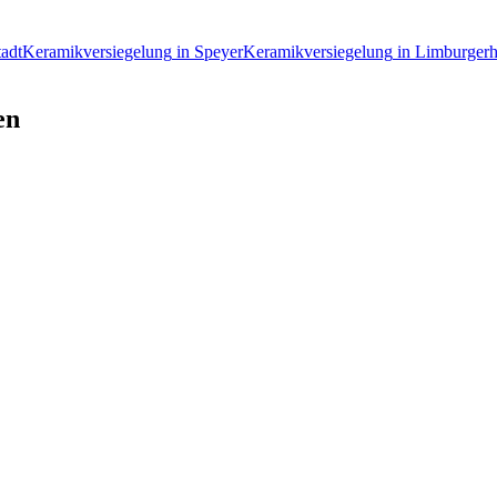
tadt
Keramikversiegelung
in
Speyer
Keramikversiegelung
in
Limburgerh
en