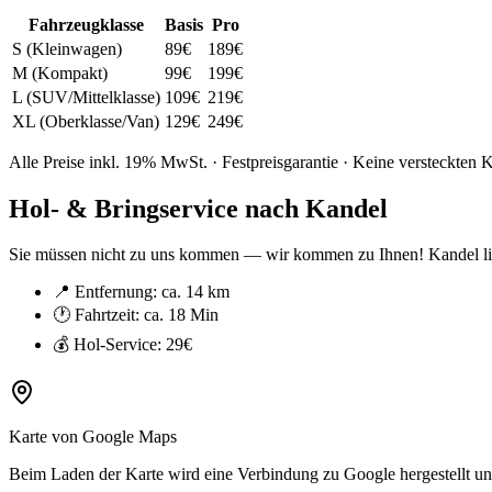
Fahrzeugklasse
Basis
Pro
S (Kleinwagen)
89
€
189
€
M (Kompakt)
99
€
199
€
L (SUV/Mittelklasse)
109
€
219
€
XL (Oberklasse/Van)
129
€
249
€
Alle Preise inkl. 19% MwSt. · Festpreisgarantie · Keine versteckten 
Hol- & Bringservice nach
Kandel
Sie müssen nicht zu uns kommen — wir kommen zu Ihnen!
Kandel
l
📍 Entfernung: ca.
14 km
🕐 Fahrtzeit: ca.
18 Min
💰 Hol-Service:
29€
Karte von Google Maps
Beim Laden der Karte wird eine Verbindung zu Google hergestellt und 