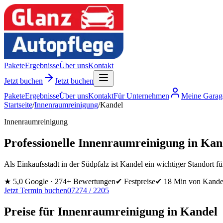
Pakete
Ergebnisse
Über uns
Kontakt
Jetzt buchen
Jetzt buchen
Pakete
Ergebnisse
Über uns
Kontakt
Für Unternehmen
Meine Garag
Startseite
/
Innenraumreinigung
/
Kandel
Innenraumreinigung
Professionelle Innenraumreinigung in Kan
Als Einkaufsstadt in der Südpfalz ist Kandel ein wichtiger Standort f
★
5,0 Google ·
274
+ Bewertungen
✔ Festpreise
✔
18 Min
von
Kande
Jetzt Termin buchen
07274 / 2205
Preise für
Innenraumreinigung
in
Kandel