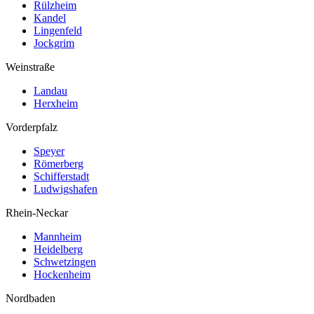
Rülzheim
Kandel
Lingenfeld
Jockgrim
Weinstraße
Landau
Herxheim
Vorderpfalz
Speyer
Römerberg
Schifferstadt
Ludwigshafen
Rhein-Neckar
Mannheim
Heidelberg
Schwetzingen
Hockenheim
Nordbaden