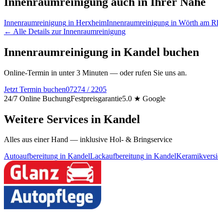
Innenraumreinigung
auch in Ihrer Nähe
Innenraumreinigung
in
Herxheim
Innenraumreinigung
in
Wörth am R
← Alle Details zur
Innenraumreinigung
Innenraumreinigung
in
Kandel
buchen
Online-Termin in unter 3 Minuten — oder rufen Sie uns an.
Jetzt Termin buchen
07274 / 2205
24/7 Online Buchung
Festpreisgarantie
5.0 ★ Google
Weitere Services in
Kandel
Alles aus einer Hand — inklusive Hol- & Bringservice
Autoaufbereitung
in
Kandel
Lackaufbereitung
in
Kandel
Keramikversi