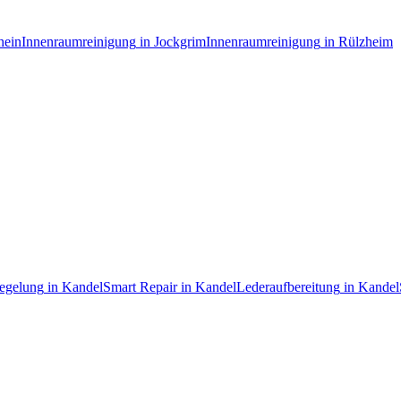
hein
Innenraumreinigung
in
Jockgrim
Innenraumreinigung
in
Rülzheim
egelung
in
Kandel
Smart Repair
in
Kandel
Lederaufbereitung
in
Kandel