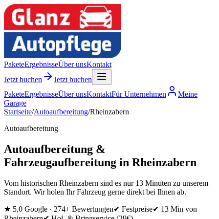
Pakete
Ergebnisse
Über uns
Kontakt
Jetzt buchen
Jetzt buchen
Pakete
Ergebnisse
Über uns
Kontakt
Für Unternehmen
Meine
Garage
Startseite
/
Autoaufbereitung
/
Rheinzabern
Autoaufbereitung
Autoaufbereitung &
Fahrzeugaufbereitung in Rheinzabern
Vom historischen Rheinzabern sind es nur 13 Minuten zu unserem
Standort. Wir holen Ihr Fahrzeug gerne direkt bei Ihnen ab.
★
5,0 Google ·
274
+ Bewertungen
✔ Festpreise
✔
13 Min
von
Rheinzabern
✔ Hol- & Bringservice
(29€)