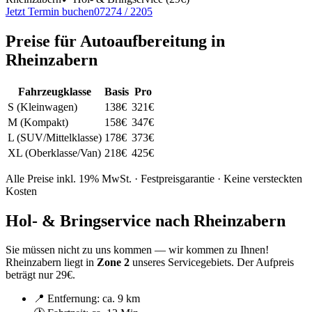
Jetzt Termin buchen
07274 / 2205
Preise für
Autoaufbereitung
in
Rheinzabern
Fahrzeugklasse
Basis
Pro
S (Kleinwagen)
138
€
321
€
M (Kompakt)
158
€
347
€
L (SUV/Mittelklasse)
178
€
373
€
XL (Oberklasse/Van)
218
€
425
€
Alle Preise inkl. 19% MwSt. · Festpreisgarantie · Keine versteckten
Kosten
Hol- & Bringservice nach
Rheinzabern
Sie müssen nicht zu uns kommen — wir kommen zu Ihnen!
Rheinzabern
liegt in
Zone
2
unseres Servicegebiets.
Der Aufpreis
beträgt nur 29€.
📍 Entfernung: ca.
9 km