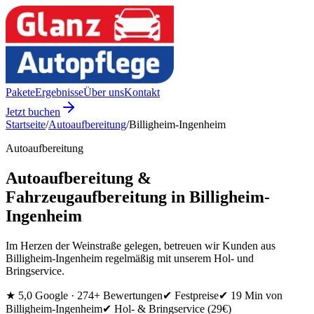
Pakete
Ergebnisse
Über uns
Kontakt
Jetzt buchen
Startseite
/
Autoaufbereitung
/
Billigheim-Ingenheim
Autoaufbereitung
Autoaufbereitung &
Fahrzeugaufbereitung in Billigheim-
Ingenheim
Im Herzen der Weinstraße gelegen, betreuen wir Kunden aus
Billigheim-Ingenheim regelmäßig mit unserem Hol- und
Bringservice.
★
5,0 Google ·
274
+ Bewertungen
✔ Festpreise
✔
19 Min
von
Billigheim-Ingenheim
✔ Hol- & Bringservice
(29€)